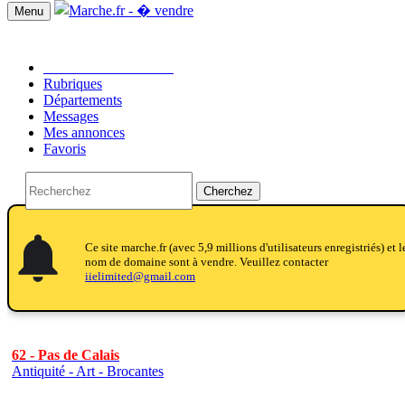
Menu
Passer une annonce!!
Rubriques
Départements
Messages
Mes annonces
Favoris
Cherchez
notifications
notifications
Ce site marche.fr (avec 5,9 millions d'utilisateurs enregistriés) et l
nom de domaine sont à vendre. Veuillez contacter
iielimited@gmail.com
62 - Pas de Calais
Antiquité - Art - Brocantes