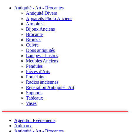
Antiquité - Art - Brocantes
Antiquité Divers
Appareils Photo Anciens
Armoires
Bijoux Anciens
Brocante
Bronzes
Cuivre
Dons antiquités
Lampes - Lustres
Meubles Anciens
Pendules
Pièces d'Arts
Porcelaine
Radios anciennes
Reparation Antiquité - Art
Supports
Tableaux
Vases
Agenda - Evènements
Animaux
Antiquité - Art - Brocantes