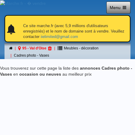
Menu
notifications
notifications
Ce site marche.fr (avec 5,9 millions d'utilisateurs
enregistriés) et le nom de domaine sont à vendre. Veuillez
contacter
iielimited@gmail.com
Cadres photo - Vases
95 - Val d'Oise
Meubles - décoration
á 95 - Val d'Oise
Cadres photo - Vases
Vous trouverez sur cette page la liste des
annonces Cadres photo -
Vases
en
occasion ou neuves
au meilleur prix