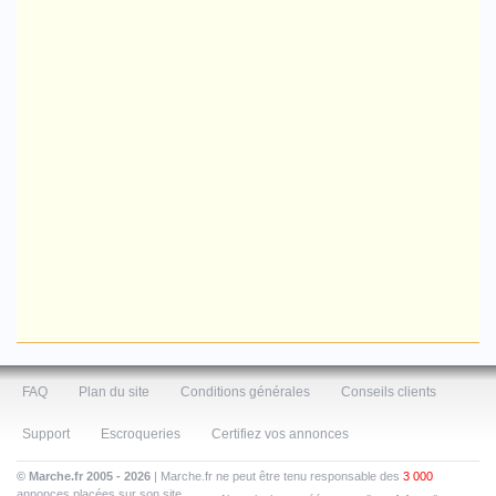
FAQ
Plan du site
Conditions générales
Conseils clients
Support
Escroqueries
Certifiez vos annonces
© Marche.fr 2005 - 2026
| Marche.fr ne peut être tenu responsable des
3 000
annonces placées sur son site