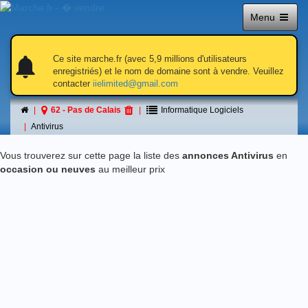
Menu
notifications
notifications
Ce site marche.fr (avec 5,9 millions d'utilisateurs
enregistriés) et le nom de domaine sont à vendre. Veuillez
contacter
iielimited@gmail.com
Antivirus
62 - Pas de Calais
Informatique Logiciels
á 62 - Pas de Calais
Antivirus
Vous trouverez sur cette page la liste des
annonces Antivirus
en
occasion ou neuves
au meilleur prix