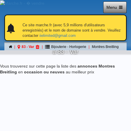
Menu
notifications
notifications
Ce site marche.fr (avec 5,9 millions d'utilisateurs
enregistriés) et le nom de domaine sont à vendre. Veuillez
contacter
iielimited@gmail.com
Montres Breitling
83 - Var
Bijouterie - Horlogerie
Montres Breitling
á 83 - Var
Vous trouverez sur cette page la liste des
annonces Montres
Breitling
en
occasion ou neuves
au meilleur prix