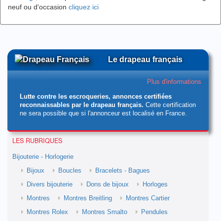
neuf ou d'occasion
cliquez ici
Le drapeau français
Plus d'informations
Lutte contre les escroqueries, annonces certifiées
reconnaissables par le drapeau français.
Cette certification
ne sera possible que si l'annonceur est localisé en France.
LES RUBRIQUES
Bijouterie - Horlogerie
Bijoux
Boucles
Bracelets - Bagues
Divers bijouterie
Dons de bijoux
Horloges
Montres
Montres Breitling
Montres Cartier
Montres Rolex
Montres Smalto
Pendules