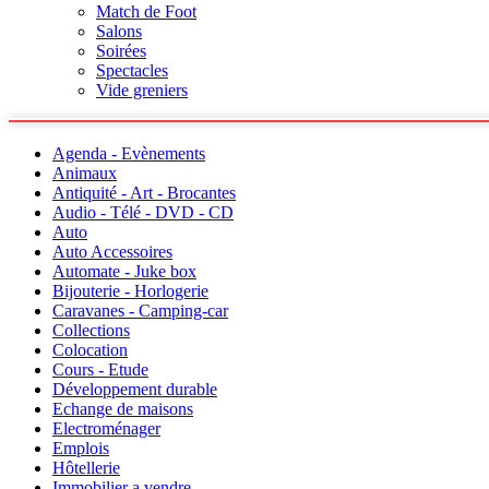
Match de Foot
Salons
Soirées
Spectacles
Vide greniers
Agenda - Evènements
Animaux
Antiquité - Art - Brocantes
Audio - Télé - DVD - CD
Auto
Auto Accessoires
Automate - Juke box
Bijouterie - Horlogerie
Caravanes - Camping-car
Collections
Colocation
Cours - Etude
Développement durable
Echange de maisons
Electroménager
Emplois
Hôtellerie
Immobilier a vendre