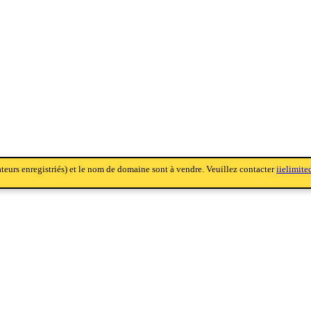
sateurs enregistriés) et le nom de domaine sont à vendre. Veuillez contacter
iielimit