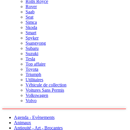
Rolls Royce
Rover
Saab
Seat
Simca
Skoda
Smart
Spyker
Ssangyong
Subaru
Suzuki
Tesla
Top affaire
Toyota
Triumph
Utilitaires
Véhicule de collection
Voitures Sans Permis
Volkswagen
Volvo
Agenda - Evènements
Animaux
Antiquité - Art - Brocantes