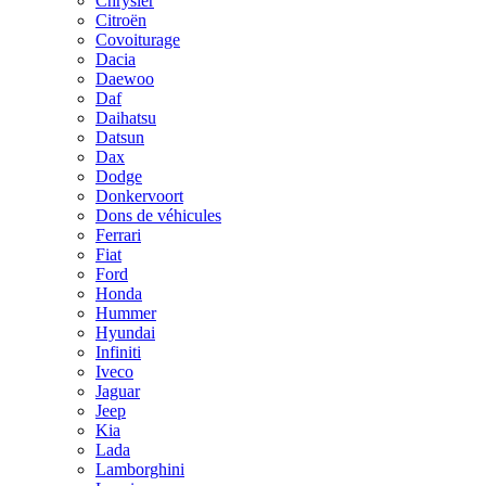
Chrysler
Citroën
Covoiturage
Dacia
Daewoo
Daf
Daihatsu
Datsun
Dax
Dodge
Donkervoort
Dons de véhicules
Ferrari
Fiat
Ford
Honda
Hummer
Hyundai
Infiniti
Iveco
Jaguar
Jeep
Kia
Lada
Lamborghini