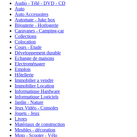
Audio - Télé - DVD - CD
Auto
Auto Accessoires
Automate - Juke box
Bijouterie - Horlogerie
Caravanes - Camping-car
Collections
Colocation
Cours - Etude
Développement durable
Echange de maisons
Electroménager
Emplois
Hôtellerie
Immobilier a vendre
Immobilier Location
Informatique Hardware
Informatique Logiciels
Jardin - Nature
Jeux Vidéo - Consoles
Jouets - Jeux
Livres
Matériaux de construction
Meubles - décoration
Moto - Scooter - Vélo