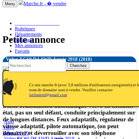
Menu
Passer une annonce!!
Rubriques
Départements
Petite annonce
Messages
Mes annonces
Favoris
Volvo XC60 D4 AWD Année 2018
(2018)
Cherchez
notifications
notifications_active
notifications
Ce site marche.fr (avec 5,9 millions d'utilisateurs enregistriés) et l
nom de domaine sont à vendre. Veuillez contacter
Volvo XC60 D4 AWD Année 2018 Kilomètres 184
iielimited@gmail.com
000 Puissance du moteur 140 kW Type de moteur
Diesel Transmission automatique Volvo en excellent
état, pas un seul défaut, conduite principalement sur
de longues distances. Feux adaptatifs, régulateur de
Auto
vitesse adaptatif, pilote automatique, (on peut
Volvo
démarrer et déverrouiller avec son téléphone
Volvo XC 70
Volvo XC60 D4 AWD Année 2018