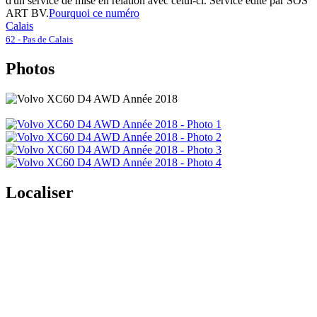
d'un service de mise en relation avec celui-ci. Service édité par SOS
ART BV.
Pourquoi ce numéro
Calais
62 - Pas de Calais
Photos
Localiser