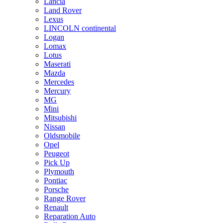
Lancia
Land Rover
Lexus
LINCOLN continental
Logan
Lomax
Lotus
Maserati
Mazda
Mercedes
Mercury
MG
Mini
Mitsubishi
Nissan
Oldsmobile
Opel
Peugeot
Pick Up
Plymouth
Pontiac
Porsche
Range Rover
Renault
Reparation Auto