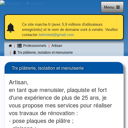
Menu
notifications
notifications
Ce site marche.fr (avec 5,9 millions d'utilisateurs
enregistriés) et le nom de domaine sont à vendre. Veuillez
contacter
iielimited@gmail.com
Petite annonce
Professionnels
Artisan
Trx plâtrerie, isolation et menuiserie
Trx plâtrerie, isolation et menuiserie
Artisan,
en tant que menuisier, plaquiste et fort
d'une expérience de plus de 25 ans, je
vous propose mes services pour réaliser
vos travaux de rénovation :
- pose plaques de plâtre ;