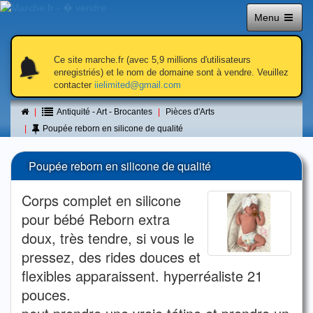
Menu
notifications
notifications
Ce site marche.fr (avec 5,9 millions d'utilisateurs
enregistriés) et le nom de domaine sont à vendre. Veuillez
contacter
iielimited@gmail.com
Petite annonce
Antiquité - Art - Brocantes
Pièces d'Arts
Poupée reborn en silicone de qualité
Poupée reborn en silicone de qualité
Corps complet en silicone
pour bébé Reborn extra
doux, très tendre, si vous le
pressez, des rides douces et
flexibles apparaissent. hyperréaliste 21
pouces.