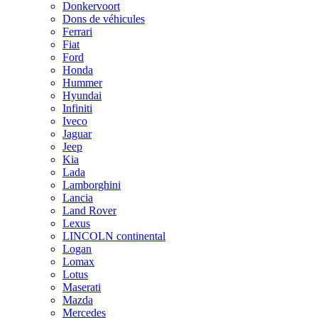
Donkervoort
Dons de véhicules
Ferrari
Fiat
Ford
Honda
Hummer
Hyundai
Infiniti
Iveco
Jaguar
Jeep
Kia
Lada
Lamborghini
Lancia
Land Rover
Lexus
LINCOLN continental
Logan
Lomax
Lotus
Maserati
Mazda
Mercedes