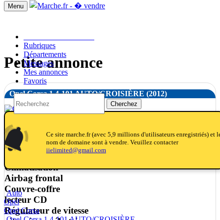
Menu
Passer une annonce!!
Rubriques
Départements
Petite annonce
Messages
Mes annonces
Favoris
Opel Corsa 1.4-101 AUTO/CROISIÈRE
(2012)
Cherchez
notifications
notifications
Ce site marche.fr (avec 5,9 millions d'utilisateurs enregistriés) et l
nom de domaine sont à vendre. Veuillez contacter
L'ABS
iielimited@gmail.com
Entrée AUX
Climatisation
Airbag frontal
Couvre-coffre
Auto
lecteur CD
Opel
Régulateur de vitesse
Opel Corsa
Opel Corsa 1.4-101 AUTO/CROISIÈRE