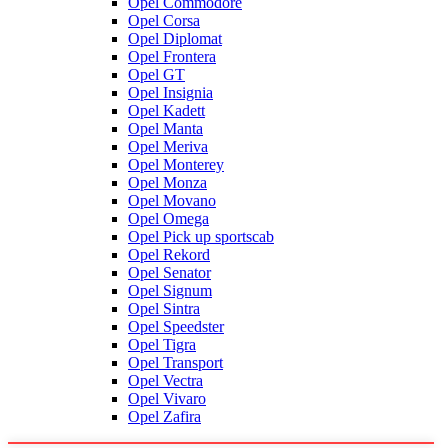
Opel Commodore
Opel Corsa
Opel Diplomat
Opel Frontera
Opel GT
Opel Insignia
Opel Kadett
Opel Manta
Opel Meriva
Opel Monterey
Opel Monza
Opel Movano
Opel Omega
Opel Pick up sportscab
Opel Rekord
Opel Senator
Opel Signum
Opel Sintra
Opel Speedster
Opel Tigra
Opel Transport
Opel Vectra
Opel Vivaro
Opel Zafira