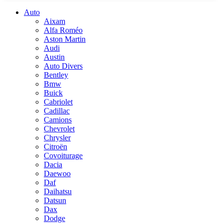
Auto
Aixam
Alfa Roméo
Aston Martin
Audi
Austin
Auto Divers
Bentley
Bmw
Buick
Cabriolet
Cadillac
Camions
Chevrolet
Chrysler
Citroën
Covoiturage
Dacia
Daewoo
Daf
Daihatsu
Datsun
Dax
Dodge