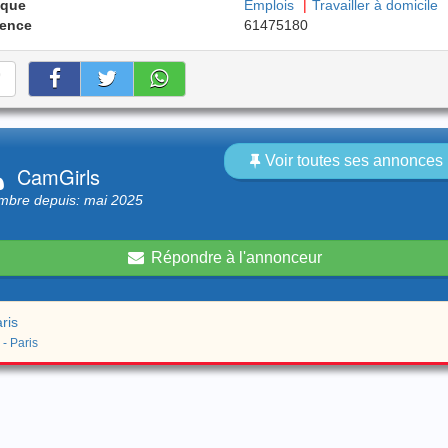
ique
Emplois
Travailler à domicile
rence
61475180
Voir toutes ses annonces 
CamGirls
bre depuis: mai 2025
Répondre à l'annonceur
ris
 - Paris