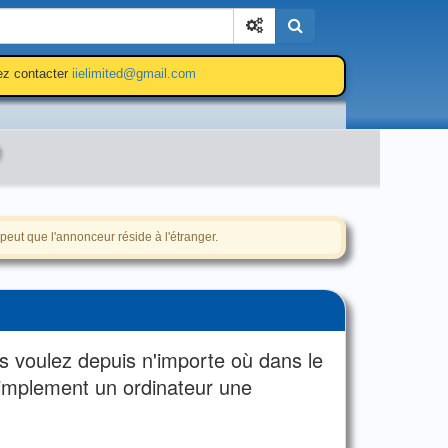
Cherchez
lez contacter
iielimited@gmail.com
e
peut que l'annonceur réside à l'étranger.
us voulez depuis n'importe où dans le
simplement un ordinateur une