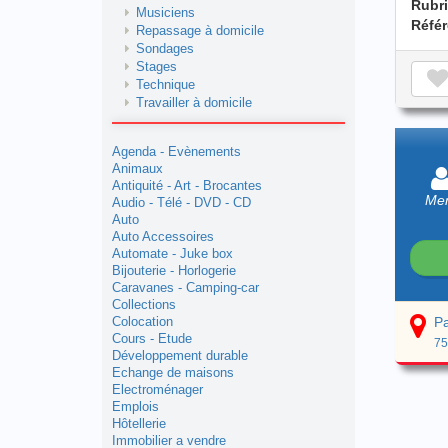
Rubr
Musiciens
Réfé
Repassage à domicile
Sondages
Stages
Technique
Travailler à domicile
Agenda - Evènements
Animaux
Antiquité - Art - Brocantes
Mem
Audio - Télé - DVD - CD
Auto
Auto Accessoires
Automate - Juke box
Bijouterie - Horlogerie
Caravanes - Camping-car
Collections
Pa
Colocation
Cours - Etude
75
Développement durable
Echange de maisons
Electroménager
Emplois
Hôtellerie
Immobilier a vendre