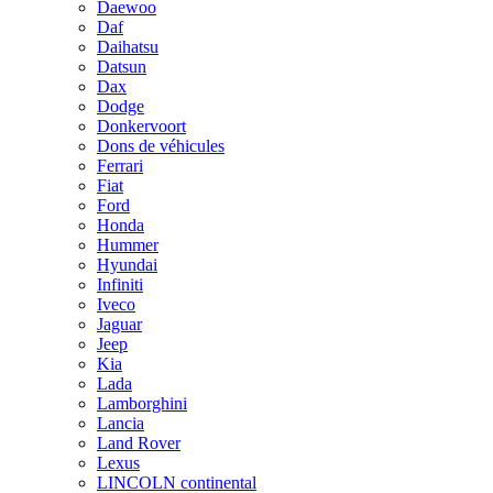
Daewoo
Daf
Daihatsu
Datsun
Dax
Dodge
Donkervoort
Dons de véhicules
Ferrari
Fiat
Ford
Honda
Hummer
Hyundai
Infiniti
Iveco
Jaguar
Jeep
Kia
Lada
Lamborghini
Lancia
Land Rover
Lexus
LINCOLN continental