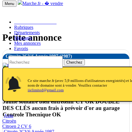
Menu
Passer une annonce!!
Rubriques
Départements
Petite annonce
Messages
Mes annonces
Favoris
Citroën 2CV6 Année 1987
(1987)
Cherchez
notifications
notifications
Ce site marche.fr (avec 5,9 millions d'utilisateurs enregistriés) et l
Citroën 2CV6 Année 1987 (1987) 72950 KM
nom de domaine sont à vendre. Veuillez contacter
Citroën kilomètres Boîte de vitesses Manuel
iielimited@gmail.com
Carburan essence couleur
Jaune solitaire bien entretenir CT OK DOUBLE
DES CLÉS aucun frais à prévoir d'or au garage
Controle Thecnique OK
Auto
Citroën
Citroen 2 CV 6
Citroën 2CV6 Année 1987