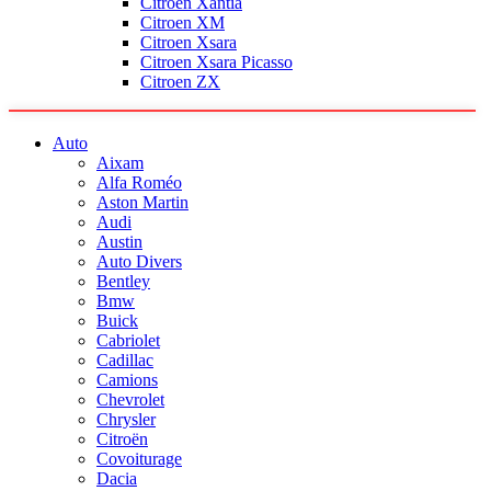
Citroen Xantia
Citroen XM
Citroen Xsara
Citroen Xsara Picasso
Citroen ZX
Auto
Aixam
Alfa Roméo
Aston Martin
Audi
Austin
Auto Divers
Bentley
Bmw
Buick
Cabriolet
Cadillac
Camions
Chevrolet
Chrysler
Citroën
Covoiturage
Dacia