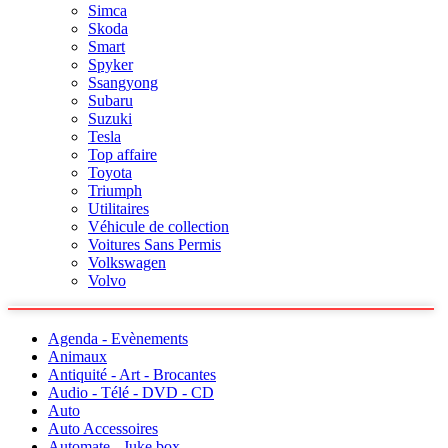
Simca
Skoda
Smart
Spyker
Ssangyong
Subaru
Suzuki
Tesla
Top affaire
Toyota
Triumph
Utilitaires
Véhicule de collection
Voitures Sans Permis
Volkswagen
Volvo
Agenda - Evènements
Animaux
Antiquité - Art - Brocantes
Audio - Télé - DVD - CD
Auto
Auto Accessoires
Automate - Juke box