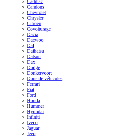
Cadillac
Camions
Chevrolet
Chrysler
Citroën
Covoiturage
Dacia
Daewoo
Daf
Daihatsu
Datsun
Dax
Dodge
Donkervoort
Dons de véhicules
Ferrari
Fiat
Ford
Honda
Hummer
Hyundai
Infiniti
Iveco
Jaguar
Jeep