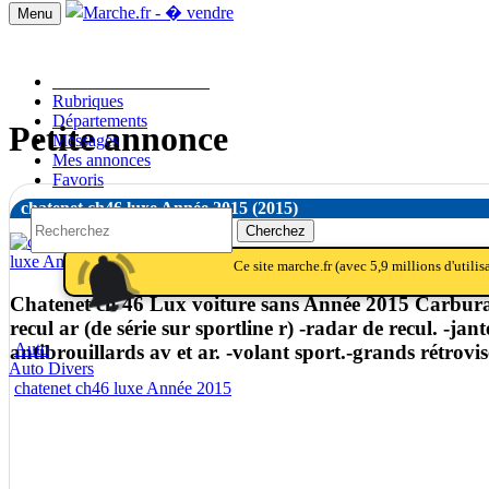
Menu
Passer une annonce!!
Rubriques
Départements
Petite annonce
Messages
Mes annonces
Favoris
chatenet ch46 luxe Année 2015
(2015)
Cherchez
notifications
notifications_active
notifications
Ce site marche.fr (avec 5,9 millions d'utili
Chatenet ch 46 Lux voiture sans Année 2015 Carburant
recul ar (de série sur sportline r) -radar de recul. -jan
Auto
antibrouillards av et ar. -volant sport.-grands rétrovis
Auto Divers
chatenet ch46 luxe Année 2015