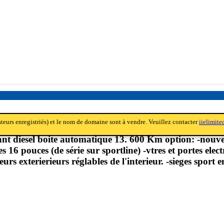
sateurs enregistriés) et le nom de domaine sont à vendre. Veuillez contacter
iielimit
 diesel boite automatique 13. 600 Km option: -nouvelle
tes 16 pouces (de série sur sportline) -vtres et portes ele
eurs exterierieurs réglables de l'interieur. -sieges sport 