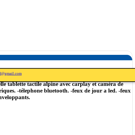
ed@gmail.com
 tablette tactile alpine avec carplay et caméra de
ctriques. -télephone bluetooth. -feux de jour a led. -feux
enveloppants.