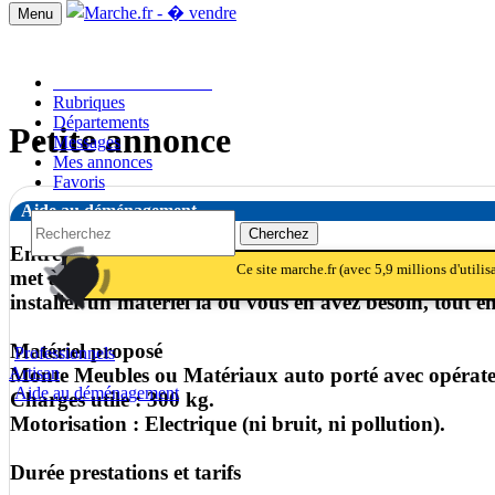
Menu
Passer une annonce!!
Rubriques
Départements
Petite annonce
Messages
Mes annonces
Favoris
Aide au déménagement
Cherchez
Entreprise,
notifications
notifications_active
notifications
Ce site marche.fr (avec 5,9 millions d'utili
met à votre disposition des monte meubles / matériaux
installer un matériel là où vous en avez besoin, tout 
Matériel proposé
Professionnels
Monte Meubles ou Matériaux auto porté avec opérateu
Artisan
Aide au déménagement
Charges utile : 300 kg.
Motorisation : Electrique (ni bruit, ni pollution).
Durée prestations et tarifs