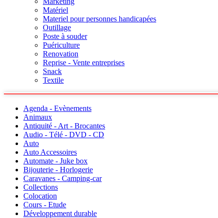
Marketing
Matériel
Materiel pour personnes handicapées
Outillage
Poste à souder
Puériculture
Renovation
Reprise - Vente entreprises
Snack
Textile
Agenda - Evènements
Animaux
Antiquité - Art - Brocantes
Audio - Télé - DVD - CD
Auto
Auto Accessoires
Automate - Juke box
Bijouterie - Horlogerie
Caravanes - Camping-car
Collections
Colocation
Cours - Etude
Développement durable